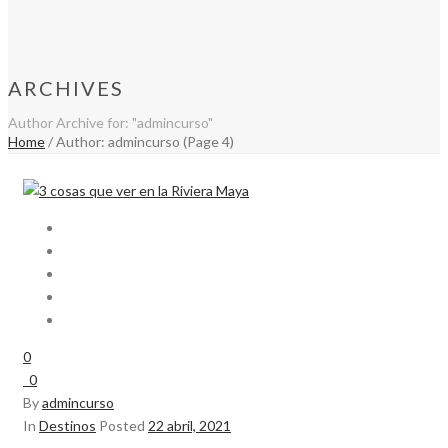
ARCHIVES
Author Archive for: "admincurso"
Home
/ Author: admincurso (Page 4)
0
0
By
admincurso
In
Destinos
Posted
22 abril, 2021