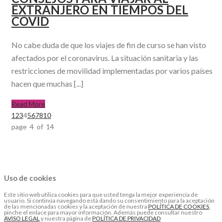
EXTRANJERO EN TIEMPOS DEL
COVID
No cabe duda de que los viajes de fin de curso se han visto
afectados por el coronavirus. La situación sanitaria y las
restricciones de movilidad implementadas por varios países
hacen que muchas [...]
Read More
1
2
3
4
5
6
7
8
10
page 4 of 14
Uso de cookies
Este sitio web utiliza cookies para que usted tenga la mejor experiencia de
usuario. Si continúa navegando está dando su consentimiento para la aceptación
de las mencionadas cookies y la aceptación de nuestra
POLÍTICA DE COOKIES
,
pinche el enlace para mayor información. Además puede consultar nuestro
AVISO LEGAL
y nuestra página de
POLÍTICA DE PRIVACIDAD