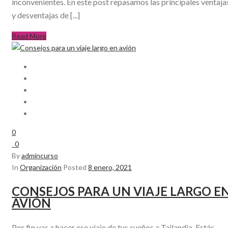
inconvenientes. En este post repasamos las principales ventaja
y desventajas de [...]
Read More
0
0
By
admincurso
In
Organización
Posted
8 enero, 2021
CONSEJOS PARA UN VIAJE LARGO E
AVIÓN
Por fin vas a hacer ese viaje de tus sueños a Tailandia. Estás