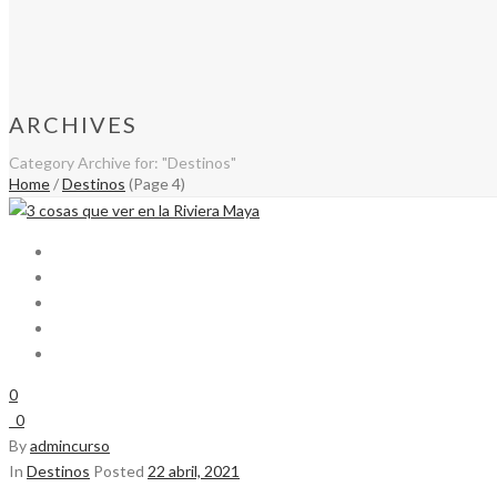
ARCHIVES
Category Archive for: "Destinos"
Home
/
Destinos
(Page 4)
0
0
By
admincurso
In
Destinos
Posted
22 abril, 2021