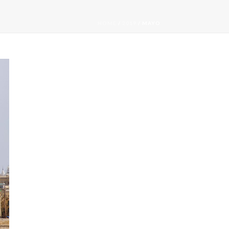
HOME
/
2019
/ MAYO