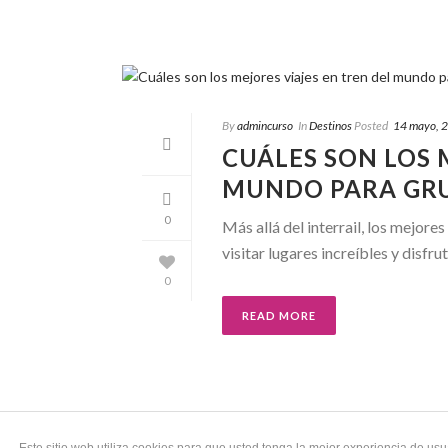
By
admincurso
In
Destinos
Posted
14 mayo, 
CUÁLES SON LOS 
MUNDO PARA GR
0
Más allá del interrail, los mejor
visitar lugares increíbles y disfru
0
READ MORE