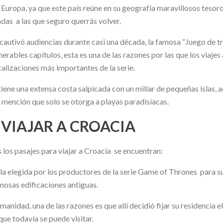
n Europa, ya que este país reúne en su geografía maravillosos tesor
ndas a las que seguro querrás volver.
ue cautivó audiencias durante casi una década, la famosa “Juego de 
erables capítulos, esta es una de las razones por las que los viaj
calizaciones más importantes de la serie.
e tiene una extensa costa salpicada con un millar de pequeñas islas,
 mención que solo se otorga a playas paradisíacas.
 VIAJAR A CROACIA
s los pasajes para viajar a Croacia se encuentran:
r la elegida por los productores de la serie Game of Thrones para 
mosas edificaciones antiguas.
anidad, una de las razones es que allí decidió fijar su residencia
que todavía se puede visitar.