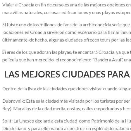
Viajar a Croacia en fin de curso es una de las mejores opciones e
maravillas naturales, curiosas edificaciones y unas playas estupe
Si fuiste uno de los millones de fans de la archiconocida serie q
locaciones en Croacia sirvieron como escenario para filmar innum
últimamente, de hecho, algunas ciudades ofrecen tours por las lo
Si eres de los que adoran las playas, te encantará Croacia, ya qu
película que han merecido el reconocimiento “Bandera Azul”, una
LAS MEJORES CIUDADES PARA
Dentro de la lista de las ciudades que debes visitar cuando tenga
Dubrovnik: Esta es la ciudad más visitada por los turistas por se
Rey). Murallas de la edad media, costas, calles empedradas y her
Split: La Unesco declaró a esta ciudad como Patrimonio de la Hum
Diocleciano, y para ello mandó a construir un espléndido palacio 