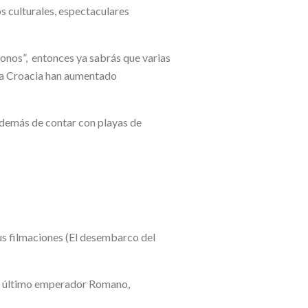
os culturales, espectaculares
tronos”, entonces ya sabrás que varias
es a Croacia han aumentado
 además de contar con playas de
sus filmaciones (El desembarco del
 el último emperador Romano,