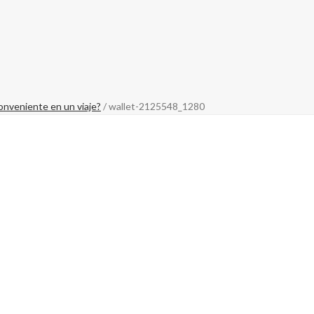
onveniente en un viaje?
/ wallet-2125548_1280