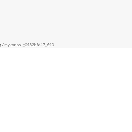
a
/ mykonos-g0482bfd47_640