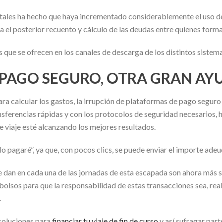
gitales ha hecho que haya incrementado considerablemente el uso d
a el posterior recuento y cálculo de las deudas entre quienes forma
s que se ofrecen en los canales de descarga de los distintos sistem
 PAGO SEGURO, OTRA GRAN AY
 calcular los gastos, la irrupción de plataformas de pago seguro 
nsferencias rápidas y con los protocolos de seguridad necesarios, 
e viaje esté alcanzando los mejores resultados.
lo pagaré”, ya que, con pocos clics, se puede enviar el importe ade
se dan en cada una de las jornadas de esta escapada son ahora más se
mbolsos para que la responsabilidad de estas transacciones sea, re
.
 soluciones para
financiar tu viaje de fin de curso
y así sufragar part