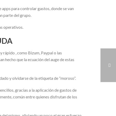
e apps para controlar gastos, donde se van
n parte del grupo.
as operativos.
UDA
y rápido , como Bizum, Paypal o las
han hecho que la ecuación del auge de estas
udado y olvidarse de la etiqueta de “moroso”.
ncillos, gracias a la aplicación de gastos de
almente, común entre quienes disfrutan de los
e del mismo, aliviando un poco el gran esfuerzo