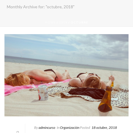
Monthly Archive for: "octubre, 2018"
HOME
/
2018
/ OCTUBRE
By
admincurso
In
Organización
Posted
18 octubre, 2018