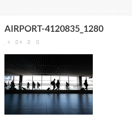
HOME
/
SIN CATEGORÍA
/
QUÉ HACER CUANDO LLEGAS AL
AEROPUERTO EN UN VIAJE DE FIN DE CURSO
/ AIRPORT-4120835_1280
AIRPORT-4120835_1280
0
0