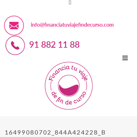
16499080702_844A424228_B