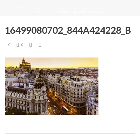
HOME
/
DESTINOS
/
¿ES BUENA IDEA VIAJAR A MADRID EN FIN DE
CURSO?
/ 16499080702_844A424228_B
16499080702_844A424228_B
0
0