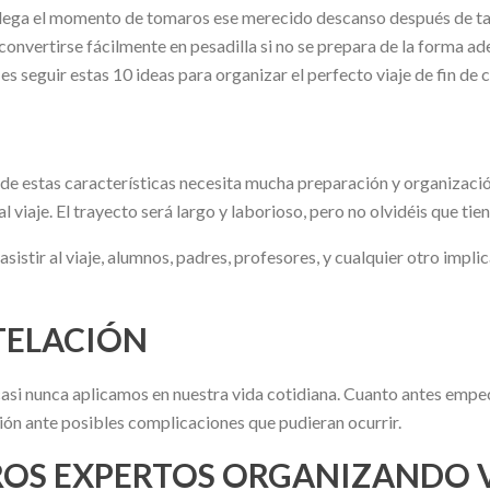
ne, llega el momento de tomaros ese merecido descanso después de t
convertirse fácilmente en pesadilla si no se prepara de la forma ade
es seguir estas 10 ideas para organizar el perfecto viaje de fin de 
e de estas características necesita mucha preparación y organizació
 viaje. El trayecto será largo y laborioso, pero no olvidéis que tien
asistir al viaje, alumnos, padres, profesores, y cualquier otro imp
TELACIÓN
si nunca aplicamos en nuestra vida cotidiana. Cuanto antes empec
ión ante posibles complicaciones que pudieran ocurrir.
S EXPERTOS ORGANIZANDO VI